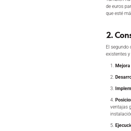
de euros pa
que esté má
2. Con
El segundo 
existentes y
Mejora 
Desarro
Implem
Posici
ventajas 
instalació
Ejecuci