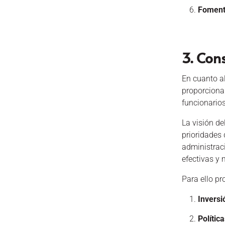
Foment
3. Con
En cuanto al
proporcionar
funcionarios
La visión de
prioridades
administrac
efectivas y 
Para ello pr
Inversi
Polític