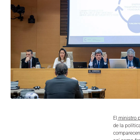
El
ministro p
de la políti
comparecen