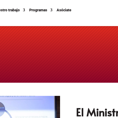
stro trabajo
Programas
Asóciate
El Minist