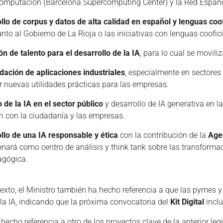
omputación (Barcelona Supercomputing Center) y la Red Espa
llo de corpus y datos de alta calidad en español y lenguas coo
nto al Gobierno de La Rioja o las iniciativas con lenguas coofici
ón de talento para el desarrollo de la IA
, para lo cual se movili
dación de aplicaciones industriales
, especialmente en sectores
ar nuevas utilidades prácticas para las empresas.
 de la IA en el sector público
y desarrollo de IA generativa en 
ón con la ciudadanía y las empresas.
llo de una IA responsable y ética
con la contribución de la
Agen
onará como centro de análisis y think tank sobre las transforma
agógica.
texto, el Ministro también ha hecho referencia a que las pyme
la IA, indicando que la próxima convocatoria del
Kit Digital
inclu
echo referencia a otro de los proyectos clave de la anterior legi