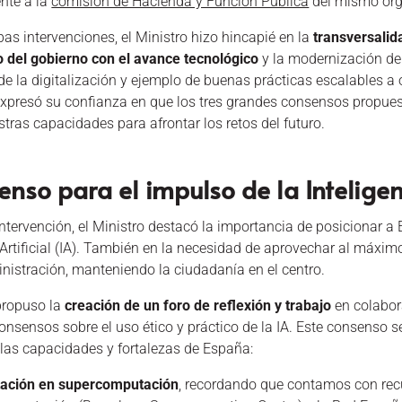
ente a la
comisión de Hacienda y Función Pública
del mismo órga
s intervenciones, el Ministro hizo hincapié en la
transversalid
del gobierno con el avance tecnológico
y la modernización de
de la digitalización y ejemplo de buenas prácticas escalables a
xpresó su confianza en que los tres grandes consensos propuest
stras capacidades para afrontar los retos del futuro.
enso para el impulso de la Inteligenc
ntervención, el Ministro destacó la importancia de posicionar a
 Artificial (IA). También en la necesidad de aprovechar al máxim
nistración, manteniendo la ciudadanía en el centro.
 propuso la
creación de un foro de reflexión y trabajo
en colabor
onsensos sobre el uso ético y práctico de la IA. Este consenso se
las capacidades y fortalezas de España:
tación en supercomputación
, recordando que contamos con rec