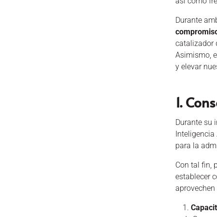
así como fr
Durante amba
compromiso 
catalizador 
Asimismo, e
y elevar nue
1. Cons
Durante su i
Inteligencia
para la admi
Con tal fin,
establecer c
aprovechen 
Capaci