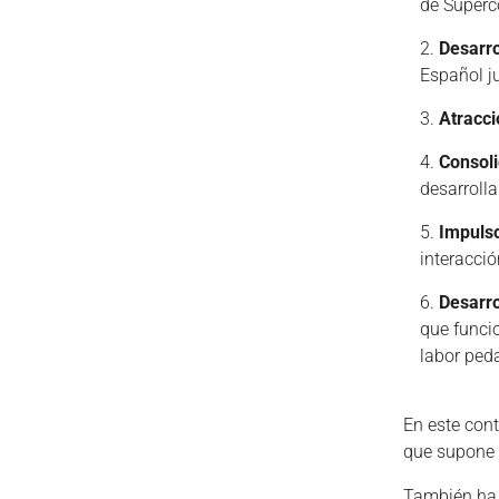
de Superc
Desarro
Español ju
Atracci
Consoli
desarroll
Impulso
interacci
Desarro
que funci
labor ped
En este con
que supone 
También ha h