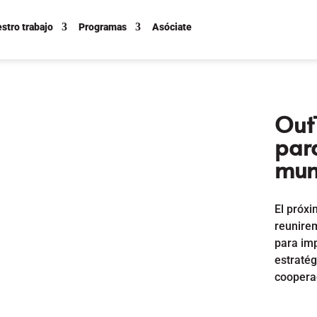
stro trabajo
Programas
Asóciate
OutT
par
mun
El próxi
reunirem
para imp
estratég
coopera