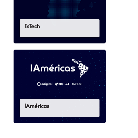
EsTech
IAméricas