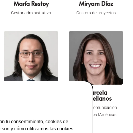
María Restoy
Miryam Díaz
Gestor administrativo
Gestora de proyectos
Víctor Javier Araya
Marcela
Castellanos
Desarrollador Senior Full
Lead de Comunicación
Stack IAméricas
Estratégica IAméricas
on tu consentimiento, cookies de
son y cómo utilizamos las cookies.