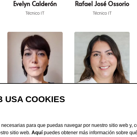
Evelyn Calderón
Rafael José Ossorio
Técnico IT
Técnico IT
Vanessa Nèble
Daniela Godoy
B USA COOKIES
Project Lead IAméricas
Project Manager IAméricas
 necesarias para que puedas navegar por nuestro sitio web y, c
stro sitio web.
Aquí
puedes obtener más información sobre qué 