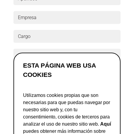
ESTA PÁGINA WEB USA
COOKIES
Acepto la política de privacidad
Utilizamos cookies propias que son
necesarias para que puedas navegar por
Descargar
=
11 + 9
nuestro sitio web y, con tu
consentimiento, cookies de terceros para
analizar el uso de nuestro sitio web.
Aquí
Te informamos de que los datos facilitados serán tratados para prestarte el servicio
puedes obtener más información sobre
solicitado, la asistencia a un evento o la descarga de un documento, así como para