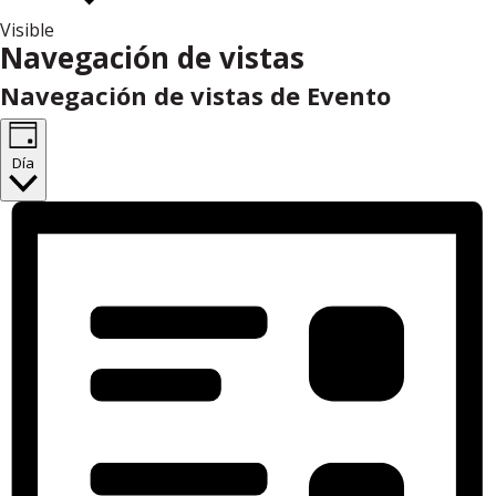
Visible
Eventos
Navegación de vistas
en
Navegación de vistas de Evento
26
abril,
2023
Día