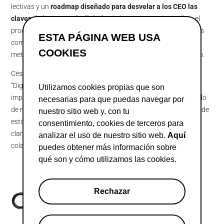
lectivas y un
roadmap diseñado para desvelar a los CEO las
claves de la economía digital
. A lo largo de sus cinco años, el
programa ha evolucionado para profundizar en aspectos tales
ESTA PÁGINA WEB USA
como las tecnologías disruptivas, la inteligencia artificial, el
COOKIES
metaverso, la economía del dato y nuevos modelos de negocio.
César Tello, Director General de Adigital, ha explicado que
“DigitalXBorder se enmarca en la apuesta de Adigital por
Utilizamos cookies propias que son
impulsar la digitalización de las pymes españolas y el desarrollo
necesarias para que puedas navegar por
de modelos de negocio innovadores y competitivos. A lo largo de
nuestro sitio web y, con tu
estos cinco años, el programa se ha convertido también en un
consentimiento, cookies de terceros para
claro exponente de la capacidad transformadora de la
analizar el uso de nuestro sitio web.
Aquí
colaboración público-privada”.
puedes obtener más información sobre
qué son y cómo utilizamos las cookies.
Rechazar