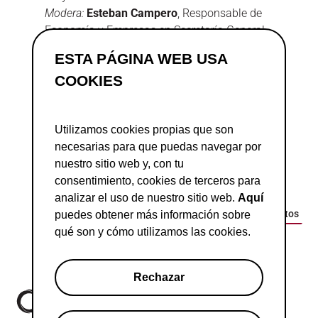
Modera:
Esteban Campero
, Responsable de
Economía y Empresas en Secretaría General
Iberoamericana (SEGIB)
ESTA PÁGINA WEB USA
18:30h |
Drink Beat Barcelona
COOKIES
Más información
Utilizamos cookies propias que son
necesarias para que puedas navegar por
nuestro sitio web y, con tu
consentimiento, cookies de terceros para
analizar el uso de nuestro sitio web.
Aquí
Ver todos los eventos
puedes obtener más información sobre
qué son y cómo utilizamos las cookies.
Rechazar