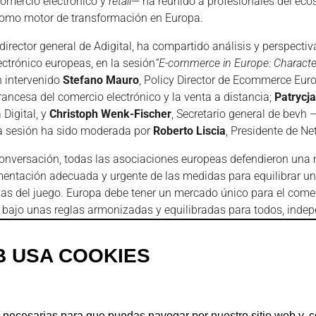
comercio electrónico y
retail
— ha reunido a profesionales del ecos
como motor de transformación en Europa.
 director general de Adigital, ha compartido análisis y perspect
ctrónico europeas, en la sesión
“E-commerce in Europe: Characte
 intervenido
Stefano Mauro
, Policy Director de Ecommerce Eur
rancesa del comercio electrónico y la venta a distancia;
Patrycj
Digital, y
Christoph Wenk-Fischer
, Secretario general de bevh
La sesión ha sido moderada por
Roberto Liscia
, Presidente de N
onversación, todas las asociaciones europeas defendieron una m
mentación adecuada y urgente de las medidas para equilibrar u
as del juego. Europa debe tener un mercado único para el comer
 bajo unas reglas armonizadas y equilibradas para todos, inde
exto, España ha destacado por su sólido avance en materia de di
B USA COOKIES
entre los cuatro principales mercados europeos por su crecimien
-commerce Report 2024
. Más de 30 millones de consumidores co
pras online en España B2C 2024
. Aún así, es necesario segui
 que genere confianza entre los consumidores y contribuya a con
 necesarias para que puedas navegar por nuestro sitio web y, c