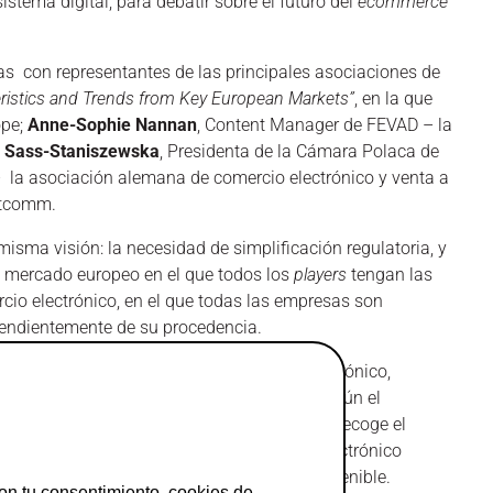
istema digital, para debatir sobre el futuro del
ecommerce
ivas con representantes de las principales asociaciones de
ristics and Trends from Key European Markets”
, en la que
ope;
Anne-Sophie Nannan
, Content Manager de FEVAD – la
a Sass-Staniszewska
, Presidenta de la Cámara Polaca de
 – la asociación alemana de comercio electrónico y venta a
etcomm.
isma visión: la necesidad de simplificación regulatoria, y
n mercado europeo en el que todos los
players
tengan las
cio electrónico, en el que todas las empresas son
pendientemente de su procedencia.
gitalización y desarrollo del comercio electrónico,
to del e-commerce y contribución al PIB, según el
mpran ya online en nuestro país, tal como recoge el
r avanzando hacia un modelo de comercio electrónico
struir un entorno digital más seguro y sostenible.
on tu consentimiento, cookies de