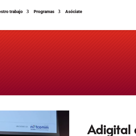
stro trabajo
Programas
Asóciate
Adigital 