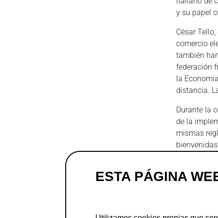
italiano de 
y su papel 
César Tello,
comercio ele
también han
federación f
la Economía 
distancia. 
Durante la c
de la imple
mismas regl
bienvenidas
En este cont
ESTA PÁGINA WE
situándose 
European E
informe
Com
responsable,
Utilizamos cookies propias que son