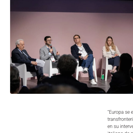
“Europa se 
transfronte
en su inter