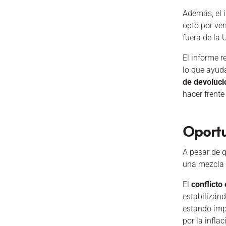
Además, el 
optó por ve
fuera de la 
El informe r
lo que ayuda
de devoluc
hacer frent
Oportu
A pesar de 
una mezcla 
El
conflicto
estabilizán
estando imp
por la infla