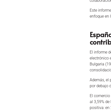
colaboración
Este inform
enfoque en l
España
contri
El informe d
electrónico
Bulgaria (19
consolidaci
Además, el 
por debajo 
El comercio
al 3,59% de 
positiva: e