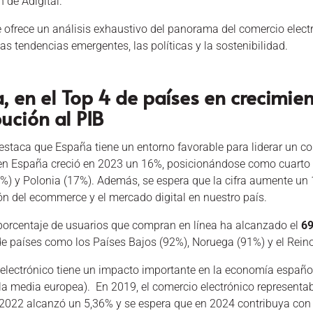
 de Adigital.
e ofrece un análisis exhaustivo del panorama del comercio elect
as tendencias emergentes, las políticas y la sostenibilidad.
, en el Top 4 de países en crecimi
bución al PIB
estaca que España tiene un entorno favorable para liderar un co
 en España creció en 2023 un 16%, posicionándose como cuarto 
%) y Polonia (17%). Además, se espera que la cifra aumente un 1
ón del ecommerce y el mercado digital en nuestro país.
porcentaje de usuarios que compran en línea ha alcanzado el
6
de países como los Países Bajos (92%), Noruega (91%) y el Rein
 electrónico tiene un impacto importante en la economía español
la media europea). En 2019, el comercio electrónico representa
n 2022 alcanzó un 5,36% y se espera que en 2024 contribuya con