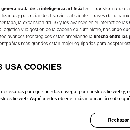
generalizada de la inteligencia artificial
está transformando la
lizadas y potenciando el servicio al cliente a través de herram
mentada, la expansión del 5G y los avances en el Internet de las
a logística y la gestión de la cadena de suministro, haciendo que
tos avances tecnológicos están ampliando la
brecha entre las
compañías más grandes están mejor equipadas para adoptar est
ilidad
sigue siendo una prioridad en toda Europa. Los consumi
cológicos, lo que impulsa a las empresas a adoptar prácticas má
B USA COOKIES
eriales reciclables y promover iniciativas de economía circular,
vueltos.
cargar el European E-commerce Report 2024
aquí
(informe compl
 necesarias para que puedas navegar por nuestro sitio web y, c
stro sitio web.
Aquí
puedes obtener más información sobre qué 
Rechazar
Suscríbete
Aviso legal
Política de privacidad
Transparencia
Ma