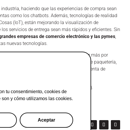
 industria, haciendo que las experiencias de compra sean
ientas como los chatbots. Además, tecnologías de realidad
 Cosas (IoT), están mejorando la visualización de
 los servicios de entrega sean más rápidos y eficientes. Sin
 grandes empresas de comercio electrónico y las pymes
,
as nuevas tecnologías.
dores están cada vez más dispuestos a pagar más por
s sostenibles, como reducir el desperdicio de paquetería,
 como los productos reacondicionados y la reventa de
eto disponible solo para Asociados Adigital).
on tu consentimiento, cookies de
son y cómo utilizamos las cookies.
Aceptar
pa del sitio