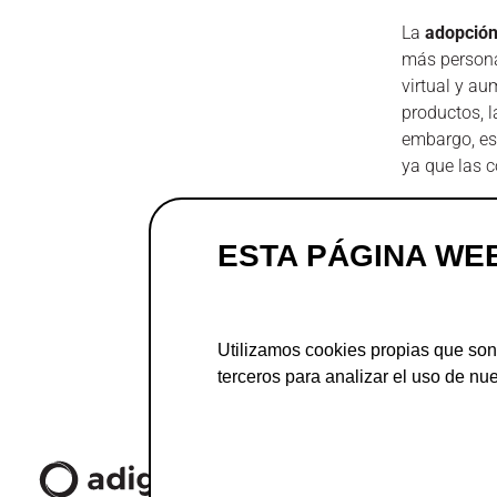
La
adopción 
más persona
virtual y au
productos, l
embargo, es
ya que las 
La
sostenib
productos e
ESTA PÁGINA WE
utilizar mat
artículos de
Puedes des
Utilizamos cookies propias que son
terceros para analizar el uso de nue
Contacto