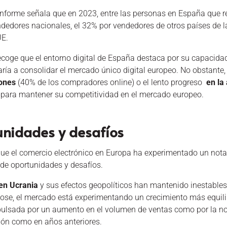
informe señala que en 2023, entre las personas en España que re
ndedores nacionales, el 32% por vendedores de otros países de 
UE.
ecoge que el entorno digital de España destaca por su capacida
ría a consolidar el mercado único digital europeo. No obstante, 
iones
(40% de los compradores online) o el lento progreso
en la 
e para mantener su competitividad en el mercado europeo.
nidades y desafíos
que el comercio electrónico en Europa ha experimentado un nota
de oportunidades y desafíos.
 en Ucrania
y sus efectos geopolíticos han mantenido inestables l
dose, el mercado está experimentando un crecimiento más equilib
ulsada por un aumento en el volumen de ventas como por la norm
ción como en años anteriores.