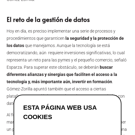
El reto de la gestión de datos
Hoy en día, es preciso implementar una serie de procesos y
procedimientos que garanticen
la seguridad y la protección de
los datos
que manejamos. Aunque la tecnología se está
democratizando, aún requiere inversiones significativas, lo cual
representa un reto para las pymes y el pequeño comercio, señaló
Esparza. Para superar este obstáculo, se deberán
buscar
diferentes alianzas y sinergias que faciliten el acceso a la
tecnología y, más importante aún, invertir en formación
.
Gómez-Zorilla apuntó también que el acceso a ciertas
plataformas tecnológicas permiten a las empresas trabajar con
datos de terceros y conectar todas las fuentes de datos.
ESTA PÁGINA WEB USA
Al finalizar la sesión, los participantes coincidieron en que el
COOKIES
marketing es un motor de crecimiento, sin olvidar que debe tener
un propósito claro. Destacaron la importancia de trabajar en una