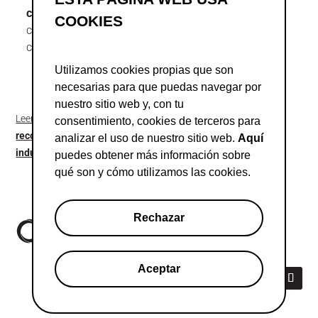
cada Estado
y articular un sólido mecanismo de
COOKIES
coordinación para garantizar una aplicación y un
cumplimiento coherentes.
Utilizamos cookies propias que son
necesarias para que puedas navegar por
nuestro sitio web y, con tu
Leer declaración conjunta completa:
“The AI Act: Four
consentimiento, cookies de terceros para
recommendations for Member States from Europe’s digital
analizar el uso de nuestro sitio web.
Aquí
industry”
.
puedes obtener más información sobre
qué son y cómo utilizamos las cookies.
Rechazar
Aceptar