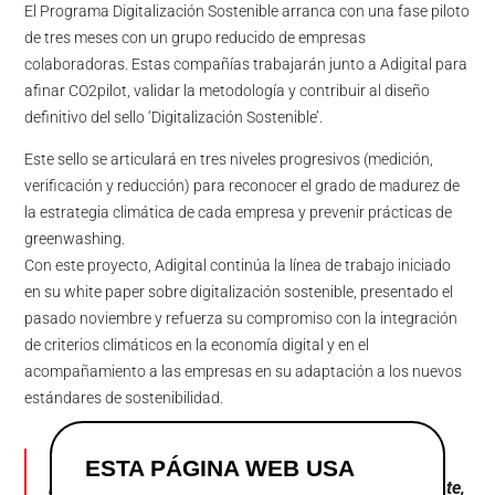
El Programa Digitalización Sostenible arranca con una fase piloto
de tres meses con un grupo reducido de empresas
colaboradoras. Estas compañías trabajarán junto a Adigital para
afinar CO2pilot, validar la metodología y contribuir al diseño
definitivo del sello ‘Digitalización Sostenible’.
Este sello se articulará en tres niveles progresivos (medición,
verificación y reducción) para reconocer el grado de madurez de
la estrategia climática de cada empresa y prevenir prácticas de
greenwashing.
Con este proyecto, Adigital continúa la línea de trabajo iniciado
en su white paper sobre digitalización sostenible, presentado el
pasado noviembre y refuerza su compromiso con la integración
de criterios climáticos en la economía digital y en el
acompañamiento a las empresas en su adaptación a los nuevos
estándares de sostenibilidad.
“Nuestro país tiene una posición avanzada a nivel
ESTA PÁGINA WEB USA
internacional en transición energética y precisamente,