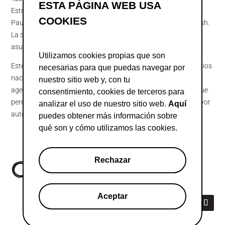
ESTA PÁGINA WEB USA
Estratégicas (STEP) en DG BUDGET en la Comisión Europea; ​​y
COOKIES
Paul-Henri Charrier, director de asuntos públicos de Platform.sh.
La sesión fue moderada por Agata Hidalgo, responsable de
asuntos europeos de France Digitale.
Utilizamos cookies propias que son
Este evento demuestra el compromiso de Adigital y de sus socios
necesarias para que puedas navegar por
nacionales en Alemania, Francia e Italia por promover una
nuestro sitio web y, con tu
agenda económica y tecnológica coordinada y consolidada que
consentimiento, cookies de terceros para
permita una mayor integración de la Unión Europea y una mayor
analizar el uso de nuestro sitio web.
Aquí
autonomía estratégica.
puedes obtener más información sobre
qué son y cómo utilizamos las cookies.
Rechazar
Aceptar