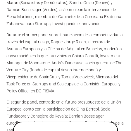
Maran (Socialistas y Demócratas), Sandro Gozio (Renew) y
Damian Boeselager (Verdes), así como con la intervención de
Elena Martines, miembro del Gabinete de la Comisaria Ekaterina
Zaharieva para Startups, Investigación e Innovación.
Durante el primer panel sobre financiación de la competitividad a
través del capital riesgo, Raquel Jorge Ricart, directora de
Asuntos Europeos y la Oficina de Adigital en Bruselas, moderó la
conversación en la que intervinieron Chiara Castelli, Investment
Manager de Moonstone; ​​Andrés Dancausa, socio general de The
Venture City (fondo de capital riesgo internacional) y
Vicepresidente de SpainCap, y ​​Tomas Vaclavicek, Miembro del
Task Force on Startups and Scaleups de la Comisión Europea, y
Policy Officer en DG FISMA.
El segundo panel, centrado en el futuro presupuesto de la Unión
Europea, contó con la participación de Elina Berrebi, Socia
Fundadora y Consejera de Revaia; ​​Damian Boeselager,
eurodiputado alemán de Volt; ​​Caroline Vandierendonck, jefa de la
Task Force de la Plataforma Europea de Tecnologías