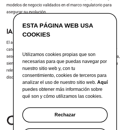
modelos de negocio validados en el marco regulatorio para
asegurar su evolución.
ESTA PÁGINA WEB USA
IA confiable y reducción de sesgos
COOKIES
El acuerdo incluye una base legal para el tratamiento de
categorías especiales de datos con el fin de detectar y corregir
Utilizamos cookies propias que son
sesgos en sistemas de IA. Desde Adigital se apoya esta medida,
necesarias para que puedas navegar por
siempre que se acompañe de salvaguardas adecuadas, por su
nuestro sitio web y, con tu
relevancia para el desarrollo de una IA confiable, segura y no
consentimiento, cookies de terceros para
discriminatoria.
analizar el uso de nuestro sitio web.
Aquí
puedes obtener más información sobre
qué son y cómo utilizamos las cookies.
Rechazar